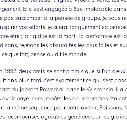
gement. Elle s’est engagée à être implacable dan
e pas succomber à la pensée de groupe. Je vous r
spirer vos efforts, je citerai longuement sa perspe
e être ; la rigidité est la mort ; la conformité est l
edisons, rejetons les absurdités les plus folles et s
ce que fait, pense ou dit le monde.
n 1992, deux amis se sont promis que si l’un d’eux ga
huit ans plus tard, c’est exactement ce qui s’est p
gagnant du jackpot Powerball dans le Wisconsin. Il a
avoir payé leurs impôts, les deux hommes étaient p
ent la même séquence pour votre avenir, Poissons.
es récompenses agréables générées par les graine