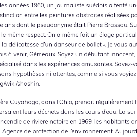
les années 1960, un journaliste suédois a tenté une e
istinction entre les peintures abstraites réalisées pa
e ans dont le pseudonyme était Pierre Brassau. Su
c le même respect. On a même fait un éloge particul
a délicatesse d’un danseur de ballet ». Je vous auto
ois à venir, Gémeaux. Soyez un débutant innocent
écialisé dans les expériences amusantes. Savez-vou
ns hypothèses ni attentes, comme si vous voyiez t
rg/wiki/shoshin.
ivière Cuyahoga, dans l’Ohio, prenait régulièrement f
ersaient leurs déchets dans les cours d’eau. La su
ncendie de rivière notoire en 1969, les habitants o
lle Agence de protection de l’environnement. Aujourd