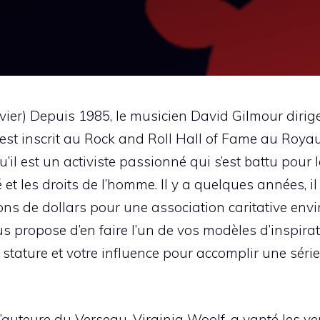
ier) Depuis 1985, le musicien David Gilmour dirig
l est inscrit au Rock and Roll Hall of Fame au Roy
qu’il est un activiste passionné qui s’est battu pour
 et les droits de l’homme. Il y a quelques années, 
lions de dollars pour une association caritative e
s propose d’en faire l’un de vos modèles d’inspirat
re stature et votre influence pour accomplir une sé
 L’auteure du Verseau, Virginia Woolf, a vanté les v