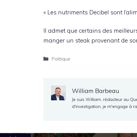
« Les nutriments Decibel sont l’al
Il admet que certains des meilleu
manger un steak provenant de son
Catégories
Politique
William Barbeau
Je suis William, rédacteur au Qu
d'investigation, je m'engage à r