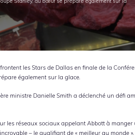
 Coupe Stanley, du bœuf se prépare également sur la
frontent les Stars de Dallas en finale de la Confér
répare également sur la glace.
mière ministre Danielle Smith a déclenché un défi a
sur les réseaux sociaux appelant Abbott à manger u
incroyable – le qualifiant de « meilleur au monde ».