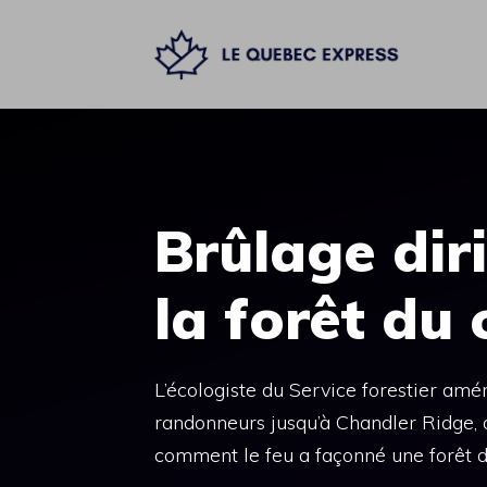
Aller
au
contenu
Brûlage dir
la forêt du
L’écologiste du Service forestier amér
randonneurs jusqu’à Chandler Ridge, 
comment le feu a façonné une forêt 