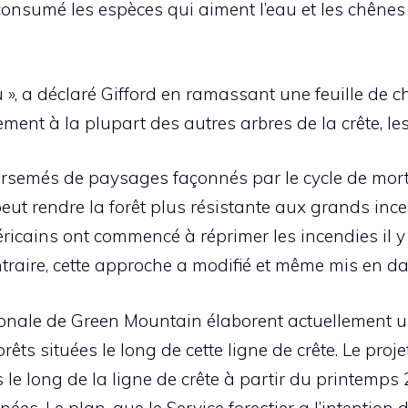
consumé les espèces qui aiment l’eau et les chênes
eu », a déclaré Gifford en ramassant une feuille de ch
rement à la plupart des autres arbres de la crête, le
parsemés de paysages façonnés par le cycle de mort
peut rendre la forêt plus résistante aux grands ince
ricains ont commencé à réprimer les incendies il y 
ntraire, cette approche a modifié et même mis en da
ationale de Green Mountain élaborent actuellement 
êts situées le long de cette ligne de crête. Le proj
 le long de la ligne de crête à partir du printemps 
 Le plan, que le Service forestier a l’intention de fi