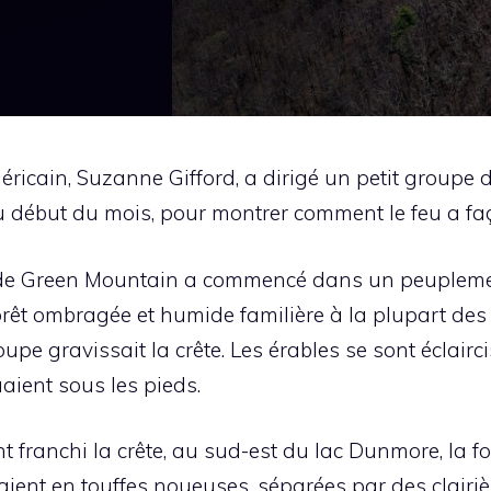
américain, Suzanne Gifford, a dirigé un petit group
u début du mois, pour montrer comment le feu a fa
e de Green Mountain a commencé dans un peuplemen
orêt ombragée et humide familière à la plupart des
pe gravissait la crête. Les érables se sont éclairci
aient sous les pieds.
ranchi la crête, au sud-est du lac Dunmore, la for
ent en touffes noueuses, séparées par des clairièr