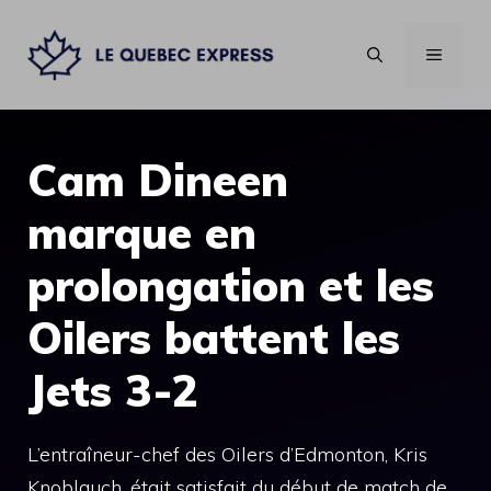
Aller
au
MENU
contenu
Cam Dineen
marque en
prolongation et les
Oilers battent les
Jets 3-2
L’entraîneur-chef des Oilers d’Edmonton, Kris
Knoblauch, était satisfait du début de match de