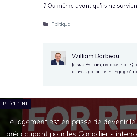
? Ou même avant qu’ils ne survie
Catégories
Politique
William Barbeau
Je suis William, rédacteur au Qu
d'investigation, je m'engage à r
PRÉCÉDENT
Le logement est en passe de devenir le
préoccupant pour les Canadiens interr