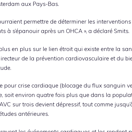
msterdam aux Pays-Bas.
urraient permettre de déterminer les interventions
ts à s’épanouir après un OHCA », a déclaré Smits.
s en plus sur le lien étroit qui existe entre la sa
recteur de la prévention cardiovasculaire et du bi
tude.
e pour crise cardiaque (blocage du flux sanguin v
 soit environ quatre fois plus que dans la populat
AVC sur trois devient dépressif, tout comme jusqu’
études antérieures.
ggravent les événements cardiaques et les rendent 