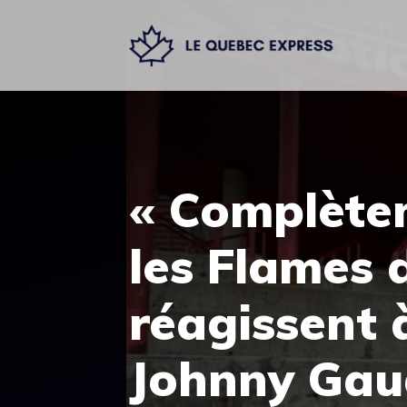
Aller
au
contenu
« Complètem
les Flames 
réagissent 
Johnny Gau