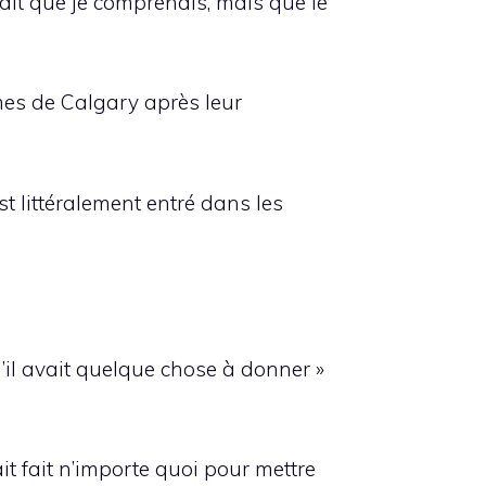
ai dit que je comprenais, mais que le
mes de Calgary après leur
est littéralement entré dans les
il avait quelque chose à donner »
rait fait n’importe quoi pour mettre