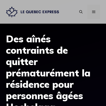
Aller
au
MENU
contenu
Des aînés
contraints de
quitter
prématurément la
résidence pour
personnes âgées