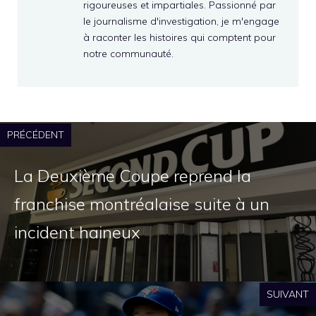
rigoureuses et impartiales. Passionné par
le journalisme d'investigation, je m'engage
à raconter les histoires qui comptent pour
notre communauté.
PRÉCÉDENT
La Deuxième Coupe reprend la
franchise montréalaise suite à un
incident haineux
SUIVANT