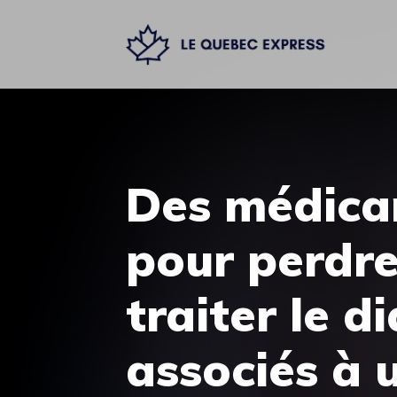
Aller
au
contenu
Des médica
pour perdre
traiter le d
associés à 