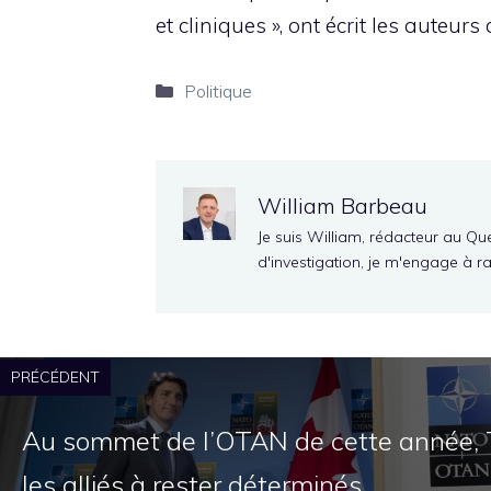
et cliniques », ont écrit les auteurs 
Catégories
Politique
William Barbeau
Je suis William, rédacteur au Qu
d'investigation, je m'engage à r
PRÉCÉDENT
Au sommet de l’OTAN de cette année, 
les alliés à rester déterminés