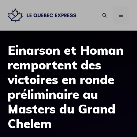
Aller
au
MENU
contenu
Einarson et Homan
remportent des
victoires en ronde
préliminaire au
Masters du Grand
Chelem