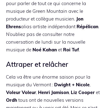
pour parler de tout ce qui concerne la
musique de Green Mountain avec le
producteur et collègue musicien.
Jon
Ehrens
alias artiste indépendant
Répélican
.
N’oubliez pas de consulter notre
conversation de lundi sur la nouvelle
musique de
Noé Kahan
et
Roi Tuf
.
Attraper et relâcher
Cela va être une énorme saison pour la
musique du Vermont :
Dwight + Nicole
,
Voleur Voleur
,
Henri Jamison
,
Liz Cooper
et
Ordh
tous ont de nouvelles versions
maintenant ou à venir cet été. Mais ce n’est