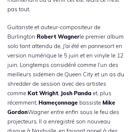
pas tout.
Guitariste et auteur-compositeur de
Burlington
Robert Wagner
le premier album
solo tant attendu de,
J’ai été en panne
sort en
version numérique le 5 juin et en vinyle le 12
juin. Longtemps considéré comme l’un des
meilleurs sidemen de Queen City et un as du
shredder de session avec des artistes
comme
Kat Wright
,
Josh Panda
et, plus
récemment,
Hameçonnage
bassiste
Mike
Gordon
Wagner entre enfin sous le feu des
projecteurs. Il a enregistré son nouveau
disque à Nashville, en faisant appel à des