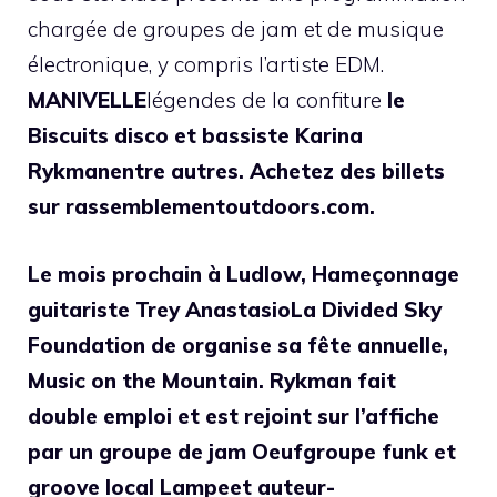
chargée de groupes de jam et de musique
électronique, y compris l’artiste EDM.
MANIVELLE
légendes de la confiture
le
Biscuits disco
et bassiste
Karina
Rykman
entre autres. Achetez des billets
sur rassemblementoutdoors.com.
Le mois prochain à Ludlow,
Hameçonnage
guitariste
Trey Anastasio
La Divided Sky
Foundation de organise sa fête annuelle,
Music on the Mountain. Rykman fait
double emploi et est rejoint sur l’affiche
par un groupe de jam
Oeuf
groupe funk et
groove local
Lampe
et auteur-