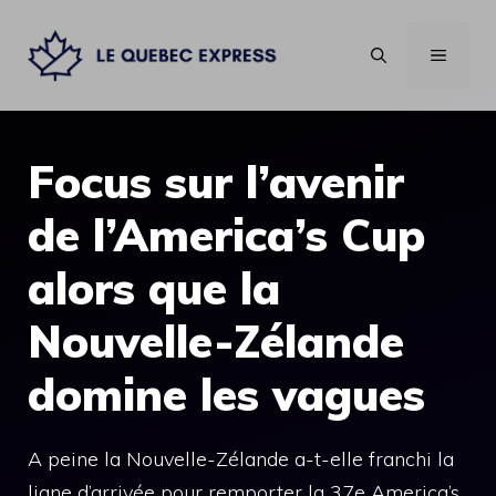
Aller
au
MENU
contenu
Focus sur l’avenir
de l’America’s Cup
alors que la
Nouvelle-Zélande
domine les vagues
A peine la Nouvelle-Zélande a-t-elle franchi la
ligne d’arrivée pour remporter la 37e America’s