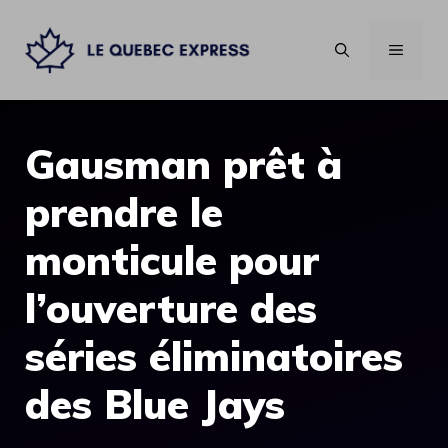
Aller
au
MENU
contenu
Gausman prêt à
prendre le
monticule pour
l’ouverture des
séries éliminatoires
des Blue Jays