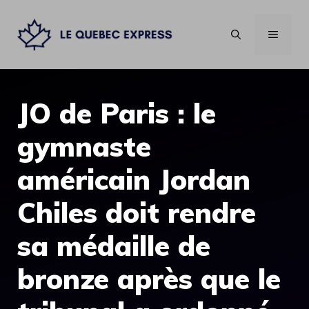
Aller
au
MENU
contenu
JO de Paris : le
gymnaste
américain Jordan
Chiles doit rendre
sa médaille de
bronze après que le