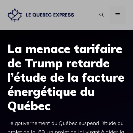
Aller
au
MENU
contenu
La menace tarifaire
de Trump retarde
l’étude de la facture
énergétique du
Québec
Le gouvernement du Québec suspend l’étude du
projet de loi 69, un projet de loi visant à aider la