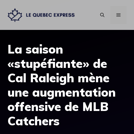
Aller
au
MENU
contenu
La saison
«stupéfiante» de
Cal Raleigh mène
une augmentation
offensive de MLB
Catchers