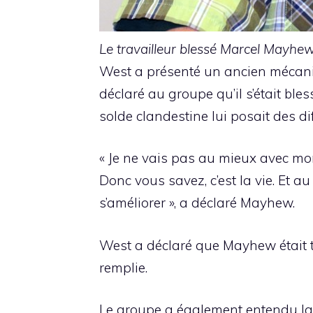
Le travailleur blessé Marcel Mayhew
West a présenté un ancien mécanic
déclaré au groupe qu’il s’était bles
solde clandestine lui posait des dif
« Je ne vais pas au mieux avec mon 
Donc vous savez, c’est la vie. Et 
s’améliorer », a déclaré Mayhew.
West a déclaré que Mayhew était t
remplie.
Le groupe a également entendu la p