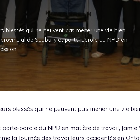
s blessés qui ne peuvent pas mener une vie bien
 provincial de Sudbury et porte-parole du NPD en
ression …
urs blessés qui ne peuvent pas mener une vie bie
 porte-parole du NPD en matière de travail, Jamie W
omme la Journée des travailleurs accidentés en Ontar