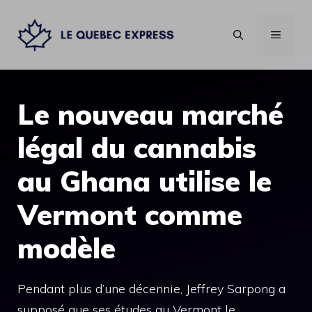
Aller
au
MENU
contenu
Le nouveau marché
légal du cannabis
au Ghana utilise le
Vermont comme
modèle
Pendant plus d’une décennie, Jeffrey Sarpong a
supposé que ses études au Vermont le