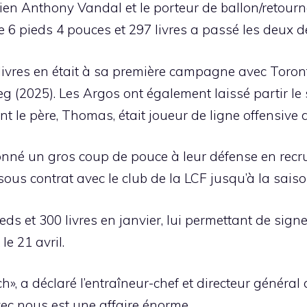
dien Anthony Vandal et le porteur de ballon/retou
e 6 pieds 4 pouces et 297 livres a passé les deux 
livres en était à sa première campagne avec Toro
g (2025). Les Argos ont également laissé partir l
 le père, Thomas, était joueur de ligne offensive d
né un gros coup de pouce à leur défense en recrut
sous contrat avec le club de la LCF jusqu’à la sais
ds et 300 livres en janvier, lui permettant de signe
le 21 avril.
h», a déclaré l’entraîneur-chef et directeur généra
vec nous est une affaire énorme.