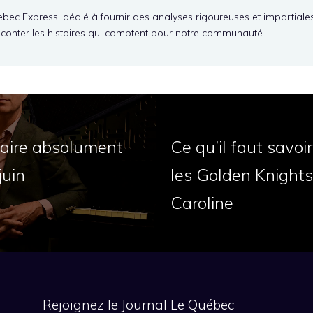
ebec Express, dédié à fournir des analyses rigoureuses et impartiale
aconter les histoires qui comptent pour notre communauté.
 faire absolument
Ce qu’il faut savoi
juin
les Golden Knights
Caroline
Rejoignez le Journal Le Québec