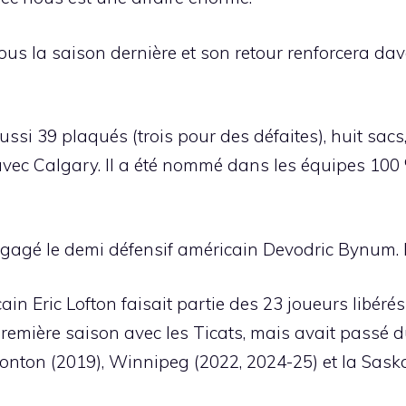
 nous la saison dernière et son retour renforcera da
ussi 39 plaqués (trois pour des défaites), huit sac
ec Calgary. Il a été nommé dans les équipes 100 %
agé le demi défensif américain Devodric Bynum. Il
ain Eric Lofton faisait partie des 23 joueurs libéré
 première saison avec les Ticats, mais avait passé
onton (2019), Winnipeg (2022, 2024-25) et la Sask