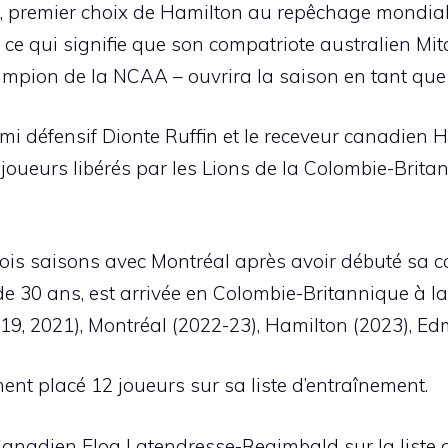
, premier choix de Hamilton au repêchage mondial 
, ce qui signifie que son compatriote australien Mi
ampion de la NCAA – ouvrira la saison en tant que 
demi défensif Dionte Ruffin et le receveur canadien
 joueurs libérés par les Lions de la Colombie-Britan
 trois saisons avec Montréal après avoir débuté sa 
e 30 ans, est arrivée en Colombie-Britannique à la
19, 2021), Montréal (2022-23), Hamilton (2023), Ed
nt placé 12 joueurs sur sa liste d’entraînement.
Canadien Eloa Latendresse-Regimbald sur la liste d