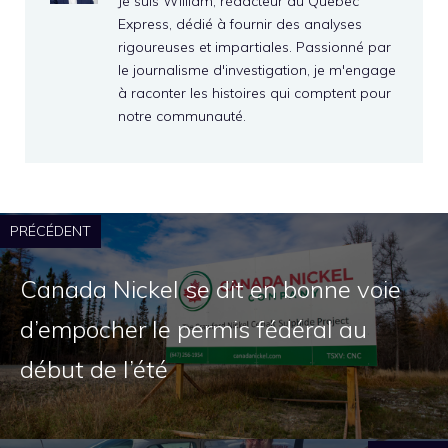
Je suis William, rédacteur au Quebec
Express, dédié à fournir des analyses
rigoureuses et impartiales. Passionné par
le journalisme d'investigation, je m'engage
à raconter les histoires qui comptent pour
notre communauté.
PRÉCÉDENT
Canada Nickel se dit en bonne voie
d’empocher le permis fédéral au
début de l’été