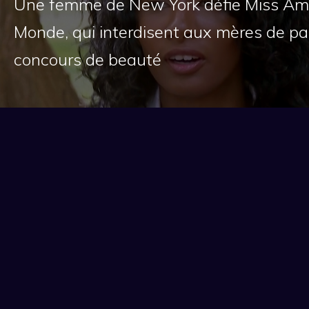
Une femme de New York défie Miss Ame
Monde, qui interdisent aux mères de par
concours de beauté