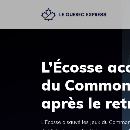
Aller
au
contenu
L’Écosse acc
du Common
après le ret
L’Écosse a sauvé les Jeux du Commonw