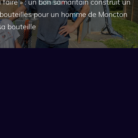
faire » : un bon samaritain construit un
 bouteilles pour un homme de Moncton
 sa bouteille