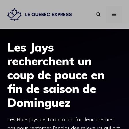
Aller
au
MENU
contenu
Les Jays
recherchent un
coup de pouce en
fin de saison de
Dominguez
Les Blue Jays de Toronto ont fait leur premier
pas pour renforcer l’enclos des releveurs qui ont