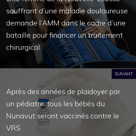
souffrant d’une maladie douloureuse
demande l’AMM dans le cadre d’une
bataille pour financer un traitement
chirurgical
SUIVANT
Après des années de plaidoyer par
un pédiatre, tous les bébés du
Nunavut seront vaccinés contre le
VRS