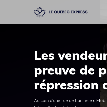
Aller
au
contenu
Les vendeu
preuve de p
répression 
Au coin d’une rue de banlieue d’Etobi