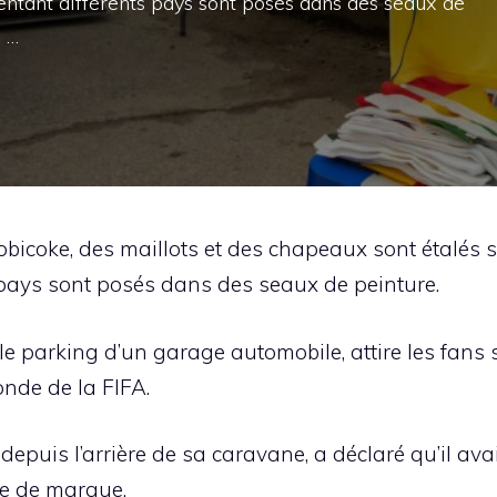
entant différents pays sont posés dans des seaux de
 …
obicoke, des maillots et des chapeaux sont étalés su
pays sont posés dans des seaux de peinture.
e parking d’un garage automobile, attire les fans 
nde de la FIFA.
 depuis l’arrière de sa caravane, a déclaré qu’il avait
ère de marque.