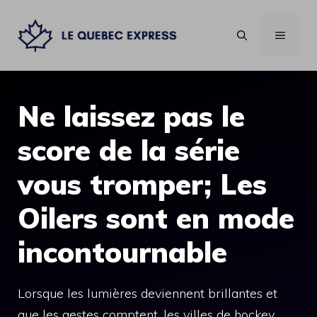
Aller
au
MENU
contenu
Ne laissez pas le
score de la série
vous tromper; Les
Oilers sont en mode
incontournable
Lorsque les lumières deviennent brillantes et
que les gestes comptent, les villes de hockey