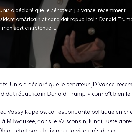
nis a déclaré que le sénateur JD Vance, récemment
résident américain et candidat républicain Donald Trump
llman s’est entretenue …
s-Unis a déclaré que le sénateur JD Vance, récem
ndidat républicain Donald Trump, « connaît bien le
vec Vassy Kapelos, correspondante politique en ch
 à Milwaukee, dans le Wisconsin, lundi, juste apr
hio – était son choix pour la vice-présidence.