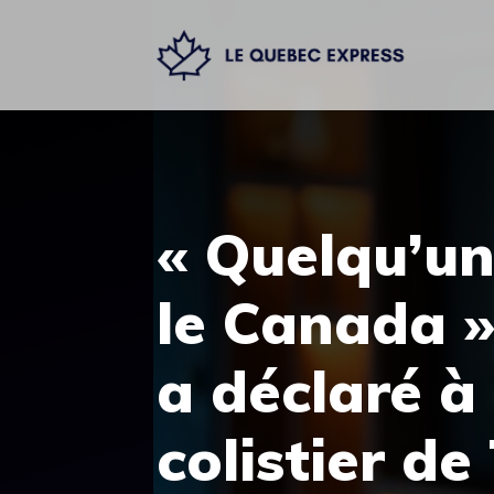
Aller
au
contenu
« Quelqu’un
le Canada »
a déclaré à
colistier d