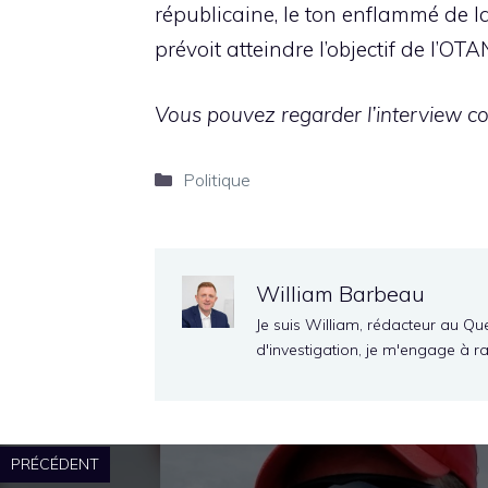
républicaine, le ton enflammé de l
prévoit atteindre l’objectif de l’OT
Vous pouvez regarder l’interview com
Catégories
Politique
William Barbeau
Je suis William, rédacteur au Qu
d'investigation, je m'engage à r
PRÉCÉDENT