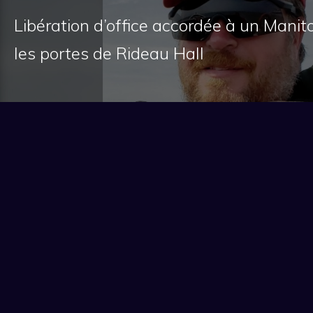
Libération d’office accordée à un Manit
les portes de Rideau Hall