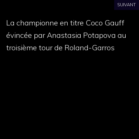
SUIVANT
La championne en titre Coco Gauff
évincée par Anastasia Potapova au
troisième tour de Roland-Garros
Rejoignez le Journal Le Québec Express,
membre du groupe Québec Hebdo, pour une
information précise, cohérente et
incontournable sur tous les aspects de la vie