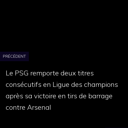
rigoureuses et impartiales. Passionné par
le journalisme d'investigation, je m'engage
à raconter les histoires qui comptent pour
notre communauté.
PRÉCÉDENT
Le PSG remporte deux titres
consécutifs en Ligue des champions
après sa victoire en tirs de barrage
contre Arsenal