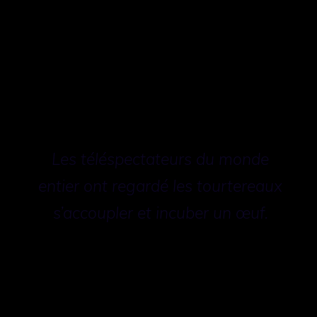
personnel du VINS a installé deux caméras
à énergie solaire, dans l’espoir de capturer
davantage d’action cette année.
Les téléspectateurs du monde
entier ont regardé les tourtereaux
s’accoupler et incuber un œuf.