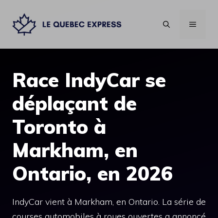
Aller
au
MENU
contenu
Race IndyCar se
déplaçant de
Toronto à
Markham, en
Ontario, en 2026
IndyCar vient à Markham, en Ontario. La série de
courses automobiles à roues ouvertes a annoncé