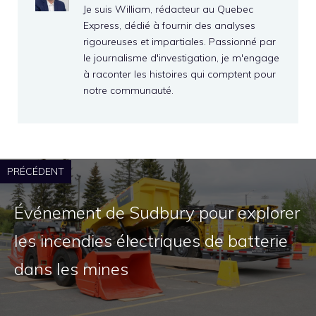
Je suis William, rédacteur au Quebec
Express, dédié à fournir des analyses
rigoureuses et impartiales. Passionné par
le journalisme d'investigation, je m'engage
à raconter les histoires qui comptent pour
notre communauté.
PRÉCÉDENT
Événement de Sudbury pour explorer
les incendies électriques de batterie
dans les mines