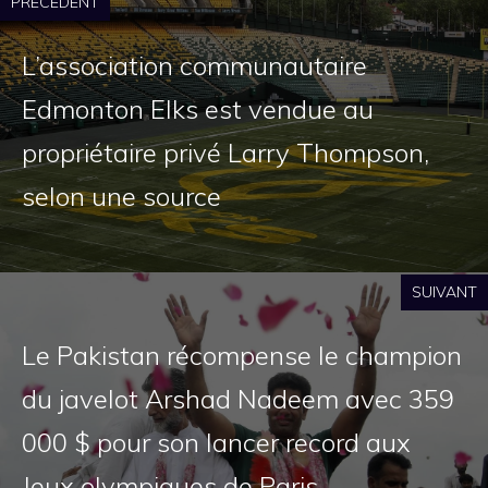
PRÉCÉDENT
L’association communautaire
Edmonton Elks est vendue au
propriétaire privé Larry Thompson,
selon une source
SUIVANT
Le Pakistan récompense le champion
du javelot Arshad Nadeem avec 359
000 $ pour son lancer record aux
Jeux olympiques de Paris