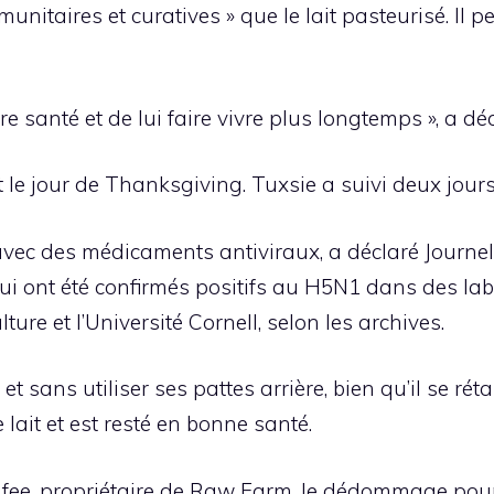
unitaires et curatives » que le lait pasteurisé. Il p
re santé et de lui faire vivre plus longtemps », a déc
 le jour de Thanksgiving. Tuxsie a suivi deux jours
 avec des médicaments antiviraux, a déclaré Journell.
qui ont été confirmés positifs au H5N1 dans des lab
ure et l’Université Cornell, selon les archives.
et sans utiliser ses pattes arrière, bien qu’il se réta
 lait et est resté en bonne santé.
e, propriétaire de Raw Farm, le dédommage pour l