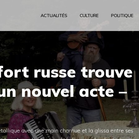
ACTUALITÉS
CULTURE
POLITIQUE
ort russe trouve
 un nouvel acte –
t
tallique avec une main charnue et la glissa entre ses