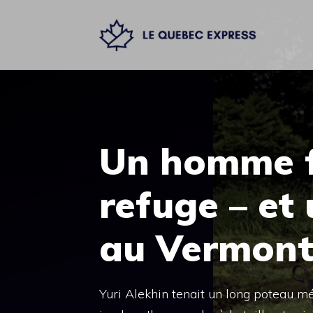
Aller
au
contenu
Un homme f
refuge – et
au Vermon
Yuri Alekhin tenait un long poteau mé