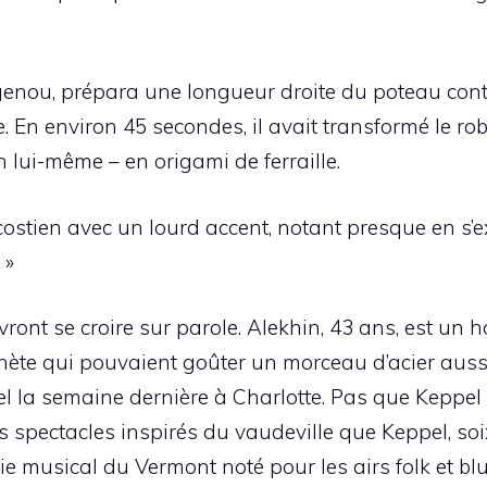
enou, prépara une longueur droite du poteau contre
ide. En environ 45 secondes, il avait transformé le r
 lui-même – en origami de ferraille.
se costien avec un lourd accent, notant presque en s’
 »
ront se croire sur parole. Alekhin, 43 ans, est un
ète qui pouvaient goûter un morceau d’acier auss
la semaine dernière à Charlotte. Pas que Keppel ait
 des spectacles inspirés du vaudeville que Keppel, so
musical du Vermont noté pour les airs folk et blue