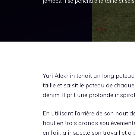
jambes. Il se pencha à la taille et sa
Yuri Alekhin tenait un long poteau
taille et saisit le poteau de chaq
denim. Il prit une profonde inspir
En utilisant l’arrière de son haut 
haut en trois grands soulèvements.
en l’air, a inspecté son travail et 