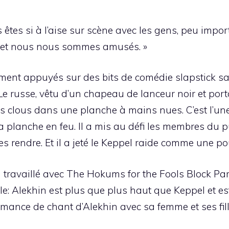
 êtes si à l’aise sur scène avec les gens, peu import
en et nous nous sommes amusés. »
gement appuyés sur des bits de comédie slapstick s
 Le russe, vêtu d’un chapeau de lanceur noir et por
os clous dans une planche à mains nues. C’est l’un
a planche en feu. Il a mis au défi les membres du pu
les rendre. Et il a jeté le Keppel raide comme une p
 travaillé avec The Hokums for the Fools Block Par
le: Alekhin est plus que plus haut que Keppel et est 
ance de chant d’Alekhin avec sa femme et ses fill