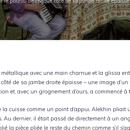
isit le poteau de chaque côté de sa jambe droite épaisse
 métallique avec une main charnue et la glissa ent
ue côté de sa jambe droite épaisse – une image d’un
ation et, avec un grognement d’ours, a commencé à ti
de la cuisse comme un point d’appui, Alekhin pliait
 Au dernier, il était passé de directement à un angl
a plié la pièce pliée le reste du chemin comme s’il s’