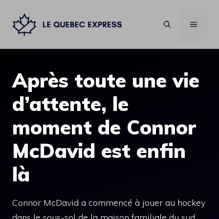
Aller
au
MENU
contenu
Après toute une vie
d’attente, le
moment de Connor
McDavid est enfin
là
Connor McDavid a commencé à jouer au hockey
dans le sous-sol de la maison familiale du sud