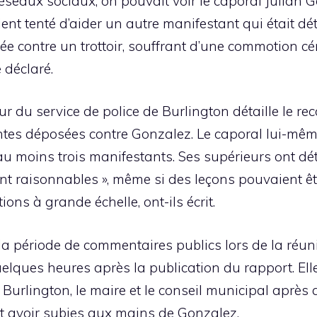
seaux sociaux, on pouvait voir le caporal Julian G
aient tenté d’aider un autre manifestant qui était
tée contre un trottoir, souffrant d’une commotion c
 déclaré.
 du service de police de Burlington détaille le re
ntes déposées contre Gonzalez. Le caporal lui-même 
u moins trois manifestants. Ses supérieurs ont dét
nt raisonnables », même si des leçons pouvaient êtr
ons à grande échelle, ont-ils écrit.
la période de commentaires publics lors de la réu
uelques heures après la publication du rapport. Elle
e Burlington, le maire et le conseil municipal après a
dit avoir subies aux mains de Gonzalez.