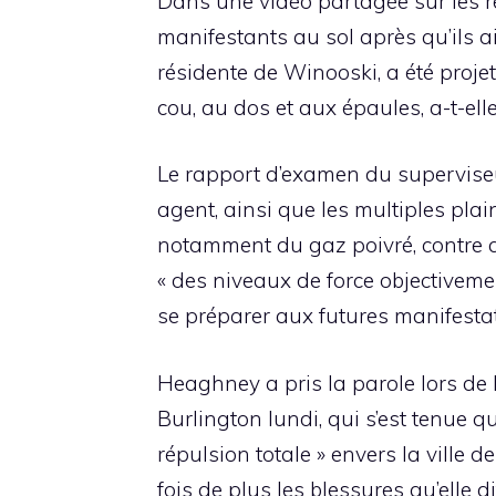
Dans une vidéo partagée sur les ré
manifestants au sol après qu’ils 
résidente de Winooski, a été proje
cou, au dos et aux épaules, a-t-elle
Le rapport d’examen du superviseur
agent, ainsi que les multiples plai
notamment du gaz poivré, contre a
« des niveaux de force objectiveme
se préparer aux futures manifestati
Heaghney a pris la parole lors de 
Burlington lundi, qui s’est tenue q
répulsion totale » envers la ville d
fois de plus les blessures qu’elle 