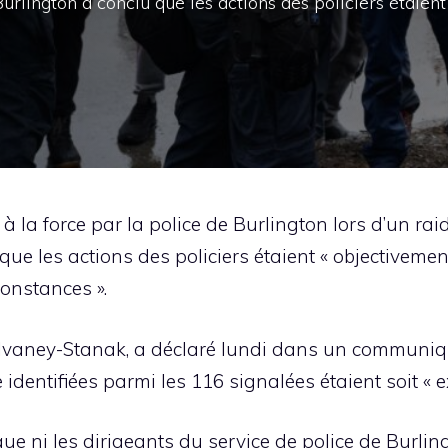
rlington a conclu que les actions des policiers étaient
à la force par la police de Burlington lors d’un rai
ue les actions des policiers étaient « objectiveme
onstances ».
vaney-Stanak, a déclaré lundi dans un communiqu
 identifiées parmi les 116 signalées étaient soit « e
e ni les dirigeants du service de police de Burlingt