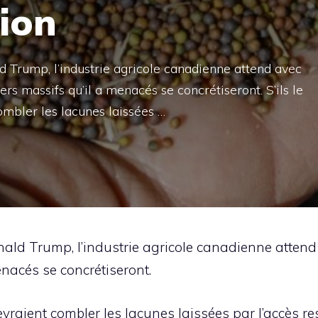
ion
ld Trump, l’industrie agricole canadienne attend avec
ers massifs qu’il a menacés se concrétiseront. S’ils le
ombler les lacunes laissées …
onald Trump, l’industrie agricole canadienne attend 
enacés se concrétiseront.
 devraient combler les lacunes laissées par l’accès 