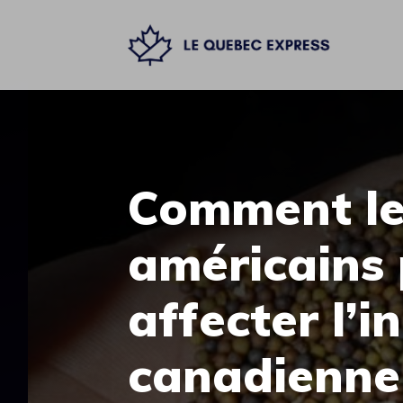
Aller
au
contenu
Comment les
américains 
affecter l’i
canadienne e