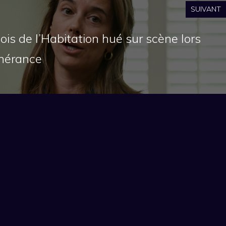
SUIVANT
ois de l’Habitation hué sur scène lors
inérance