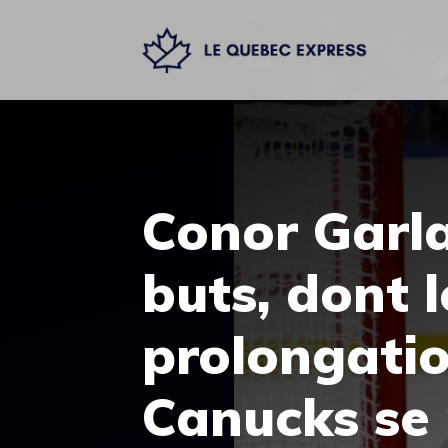
Aller
au
contenu
Conor Garl
buts, dont 
prolongatio
Canucks se