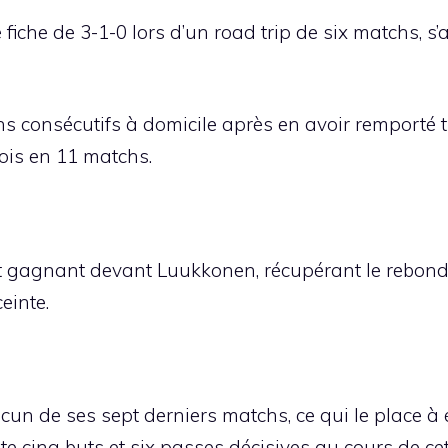
che de 3-1-0 lors d’un road trip de six matchs, s’a
s consécutifs à domicile après en avoir remporté tr
ois en 11 matchs.
 gagnant devant Luukkonen, récupérant le rebond d
einte.
cun de ses sept derniers matchs, ce qui le place à 
te cinq buts et six passes décisives au cours de ce