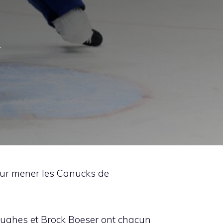
r
our mener les Canucks de
 Hughes et Brock Boeser ont chacun