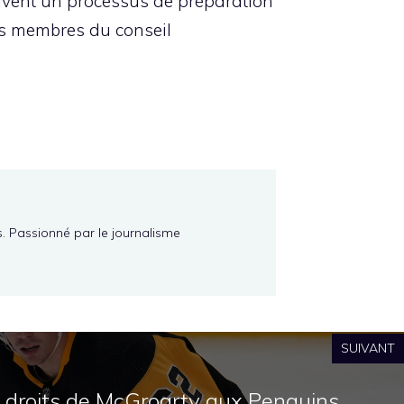
uivent un processus de préparation
es membres du conseil
s. Passionné par le journalisme
SUIVANT
s droits de McGroarty aux Penguins