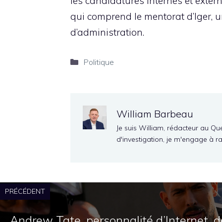
les candidatures internes et exter
qui comprend le mentorat d’Iger, 
d’administration.
Catégories
Politique
William Barbeau
Je suis William, rédacteur au Qu
d'investigation, je m'engage à r
PRÉCÉDENT
Andrew Tate, personnalité d’Internet, d