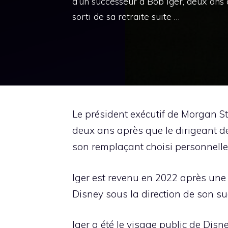
d’un successeur à Bob Iger, deux ans a
sorti de sa retraite suite …
Le président exécutif de Morgan St
deux ans après que le dirigeant de l
son remplaçant choisi personnell
Iger est revenu en 2022 après une 
Disney sous la direction de son s
Iger a été le visage public de Dis