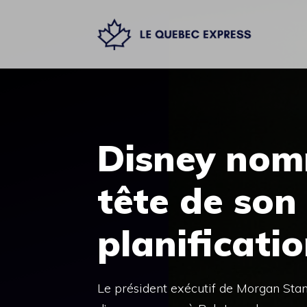
Aller
au
contenu
Disney nom
tête de son
planificati
Le président exécutif de Morgan Stan