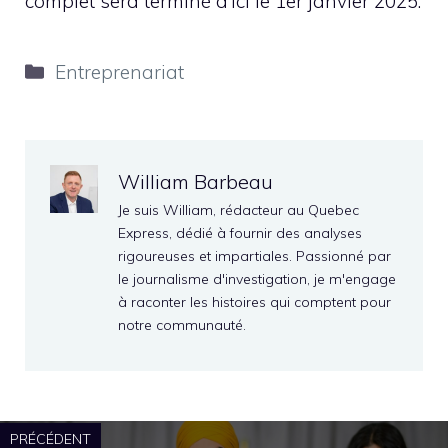
complet sera terminé d’ici le 1er janvier 2025.
Catégories
Entreprenariat
William Barbeau
Je suis William, rédacteur au Quebec
Express, dédié à fournir des analyses
rigoureuses et impartiales. Passionné par
le journalisme d'investigation, je m'engage
à raconter les histoires qui comptent pour
notre communauté.
PRÉCÉDENT