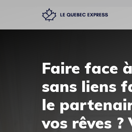
Aller
au
contenu
Faire face 
sans liens 
le partenai
vos rêves ?