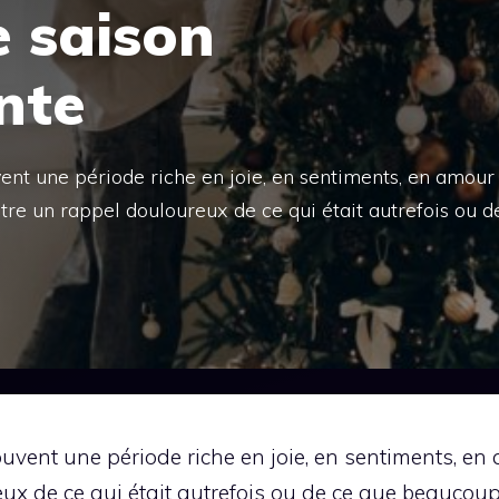
e saison
nte
ent une période riche en joie, en sentiments, en amour
 être un rappel douloureux de ce qui était autrefois ou d
uvent une période riche en joie, en sentiments, en a
eux de ce qui était autrefois ou de ce que beaucou