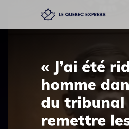
Aller
au
contenu
« J’ai été ri
homme dans
du tribunal
remettre le