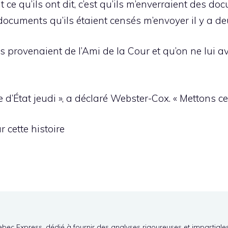
ut ce qu’ils ont dit, c’est qu’ils m’enverraient des d
 documents qu’ils étaient censés m’envoyer il y a de
 provenaient de l’Ami de la Cour et qu’on ne lui ava
e d’État jeudi », a déclaré Webster-Cox. « Mettons ce
r cette histoire
ebec Express, dédié à fournir des analyses rigoureuses et impartiale