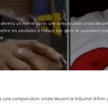
evenu un mème après une comparution virale devan
ettre les pendules à l’heure. Les gens ne pouvaient pa
té …
e comparution virale devant le tribunal d’Ann Ar