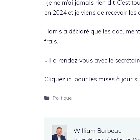
«Je ne m’ai jamais rien dit. C’est to
en 2024 et je viens de recevoir les
Harris a déclaré que les documents
frais.
« Il a rendez-vous avec le secrétair
Cliquez ici pour les mises à jour su
Catégories
Politique
William Barbeau
Je suis William, rédacteur au Qu