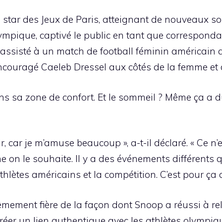
a star des Jeux de Paris, atteignant de nouveaux
olympique, captivé le public en tant que correspo
 assisté à un match de football féminin américai
encouragé Caeleb Dressel aux côtés de la femme et 
ns sa zone de confort. Et le sommeil ? Même ça a d
, car je m’amuse beaucoup », a-t-il déclaré. « Ce n’
on le souhaite. Il y a des événements différents qui
athlètes américains et la compétition. C’est pour ça qu
êmement fière de la façon dont Snoop a réussi à relev
éer un lien authentique avec les athlètes olympiqu