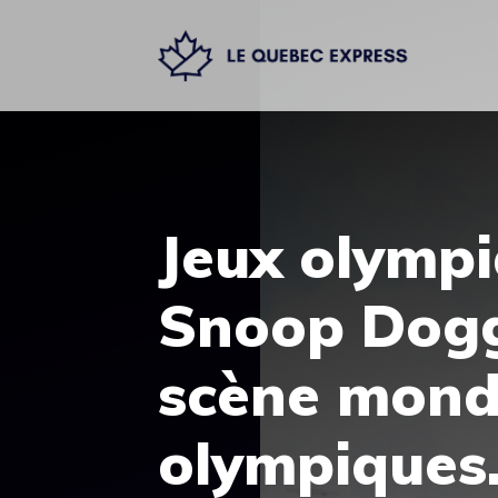
Aller
au
contenu
Jeux olympi
Snoop Dogg 
scène mondi
olympiques.