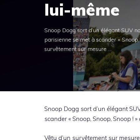
lui-même
Snoop Dogg sort d’un élégant SUV no
parisienne se met à scander « Snoop,
survêtement sur mesure …
Snoop Dogg sort d’un élégant SUV
scander « Snoop, Snoop, Snoop ! »
Vêtu d’un survêtement sur mesure au