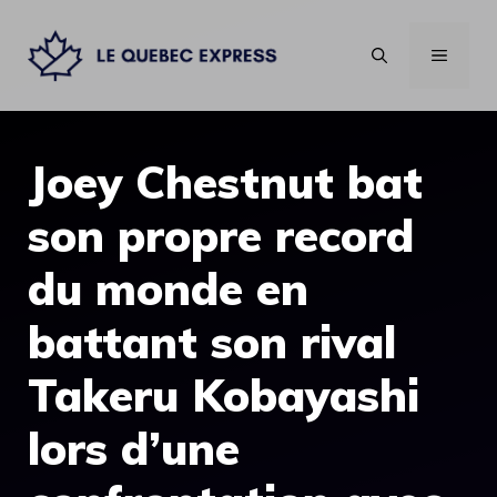
Aller
au
MENU
contenu
Joey Chestnut bat
son propre record
du monde en
battant son rival
Takeru Kobayashi
lors d’une