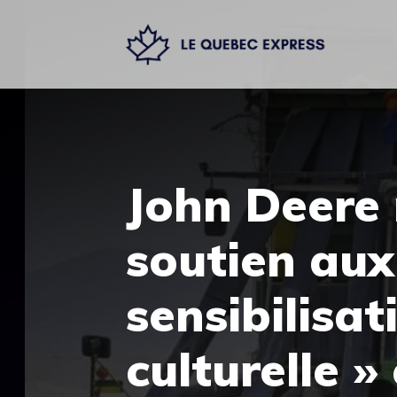
Aller
au
contenu
John Deere 
soutien aux
sensibilisat
culturelle »