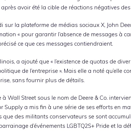
 après avoir été la cible de réactions négatives de
sur la plateforme de médias sociaux X, John Deer
ormation « pour garantir l’absence de messages à c
as précisé ce que ces messages contiendraient.
linois, a ajouté que « l’existence de quotas de diver
litique de l’entreprise ». Mais elle a noté qu’elle con
rise, sans fournir plus de détails.
ue à Wall Street sous le nom de Deere & Co. interv
or Supply a mis fin à une série de ses efforts en mat
 que des militants conservateurs se sont accumulés
 le parrainage d’événements LGBTQ2S+ Pride et la dé