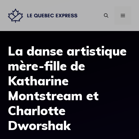
Aller
au
MENU
contenu
La danse artistique
mère-fille de
Katharine
Montstream et
Charlotte
Dworshak