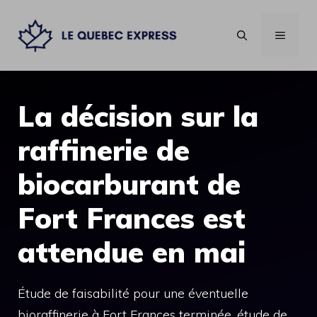
Aller
au
MENU
contenu
La décision sur la
raffinerie de
biocarburant de
Fort Frances est
attendue en mai
Étude de faisabilité pour une éventuelle
bioraffinerie à Fort Frances terminée, étude de