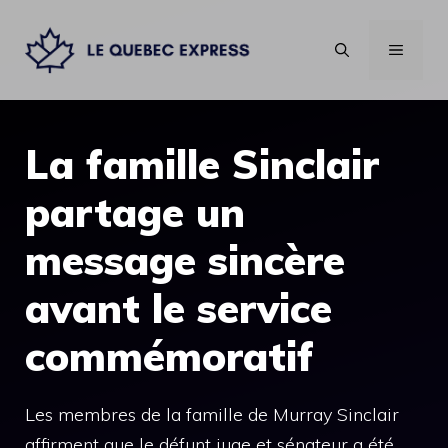
Aller
au
MENU
contenu
La famille Sinclair
partage un
message sincère
avant le service
commémoratif
Les membres de la famille de Murray Sinclair
affirment que le défunt juge et sénateur a été