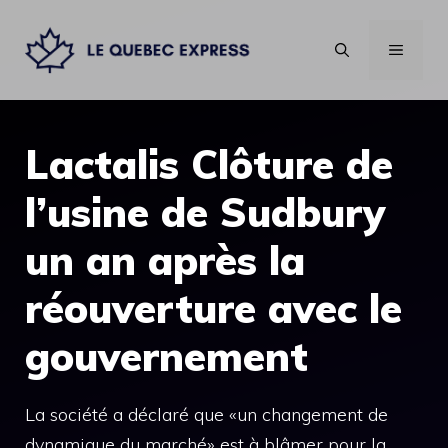
Aller
au
MENU
contenu
Lactalis Clôture de
l’usine de Sudbury
un an après la
réouverture avec le
gouvernement
La société a déclaré que «un changement de
dynamique du marché» est à blâmer pour la