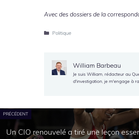
Avec des dossiers de la correspond
Catégories
Politique
William Barbeau
Je suis William, rédacteur au Qu
d'investigation, je m'engage à r
PRÉCÉDENT
Un CIO renouvelé a tiré une leçon essent