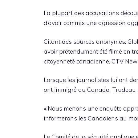
La plupart des accusations décou
d’avoir commis une agression aggra
Citant des sources anonymes, Glo
avoir prétendument été filmé en trai
citoyenneté canadienne. CTV News 
Lorsque les journalistes lui ont de
ont immigré au Canada, Trudeau n’
« Nous menons une enquête appropr
informerons les Canadiens au mom
Le Comité de la sécurité publique