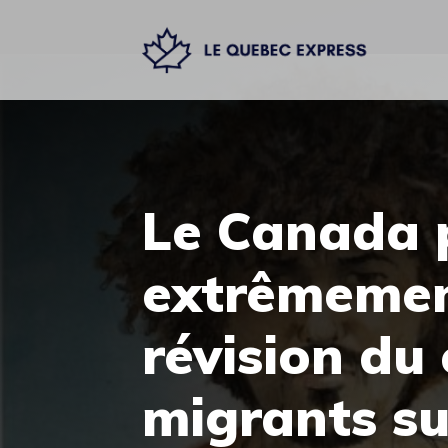
Aller
au
contenu
Le Canada 
extrêmement
révision du
migrants s