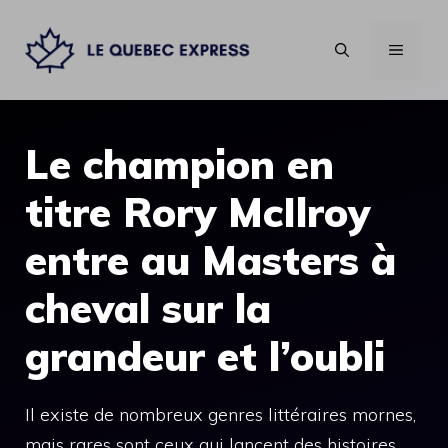
Aller
au
MENU
contenu
Le champion en
titre Rory McIlroy
entre au Masters à
cheval sur la
grandeur et l’oubli
Il existe de nombreux genres littéraires mornes,
mais rares sont ceux qui lancent des histoires