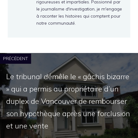
rigoureuses et impartiales. Passionné par
le journalisme d'investigation, je m'engage
à raconter les histoires qui comptent pour
notre communauté.
PRÉCÉDENT
Le tribunal démêle le « gâchis bizarre
» qui a permis au propriétaire d’un
duplex de Vancouver de rembourser
son hypothèque après une forclusion
et une vente