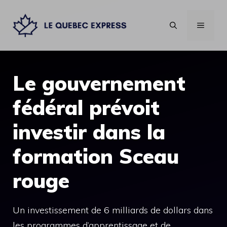
Aller
au
MENU
contenu
Le gouvernement
fédéral prévoit
investir dans la
formation Sceau
rouge
Un investissement de 6 milliards de dollars dans
les programmes d’apprentissage et de